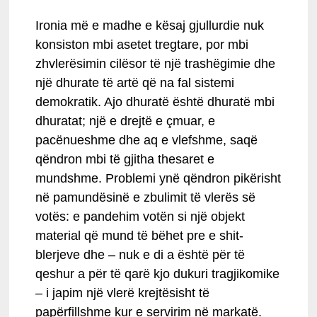
Ironia më e madhe e kësaj gjullurdie nuk
konsiston mbi asetet tregtare, por mbi
zhvlerësimin cilësor të një trashëgimie dhe
një dhurate të artë që na fal sistemi
demokratik. Ajo dhuratë është dhuratë mbi
dhuratat; një e drejtë e çmuar, e
pacënueshme dhe aq e vlefshme, saqë
qëndron mbi të gjitha thesaret e
mundshme. Problemi ynë qëndron pikërisht
në pamundësinë e zbulimit të vlerës së
votës: e pandehim votën si një objekt
material që mund të bëhet pre e shit-
blerjeve dhe – nuk e di a është për të
qeshur a për të qarë kjo dukuri tragjikomike
– i japim një vlerë krejtësisht të
papërfillshme kur e servirim në markatë.