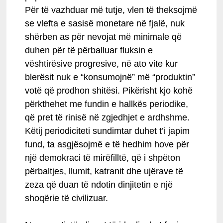
Për të vazhduar më tutje, vlen të theksojmë
se vlefta e sasisë monetare në fjalë, nuk
shërben as për nevojat më minimale që
duhen për të përballuar fluksin e
vështirësive progresive, në ato vite kur
blerësit nuk e “konsumojnë” më “produktin”
votë që prodhon shitësi. Pikërisht kjo kohë
përkthehet me fundin e hallkës periodike,
që pret të rinisë në zgjedhjet e ardhshme.
Këtij periodiciteti sundimtar duhet t’i japim
fund, ta asgjësojmë e të hedhim hove për
një demokraci të mirëfilltë, që i shpëton
përbaltjes, llumit, katranit dhe ujërave të
zeza që duan të ndotin dinjitetin e një
shoqërie të civilizuar.