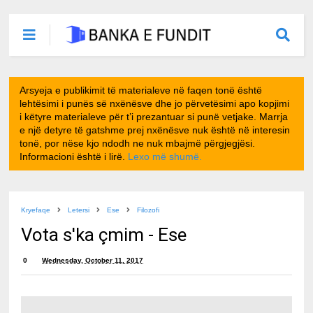
Arsyeja e publikimit të materialeve në faqen tonë është
lehtësimi i punës së nxënësve dhe jo përvetësimi apo kopjimi
i këtyre materialeve për t’i prezantuar si punë vetjake. Marrja
e një detyre të gatshme prej nxënësve nuk është në interesin
tonë, por nëse kjo ndodh ne nuk mbajmë përgjegjësi.
Informacioni është i lirë.
Lexo më shumë.
Kryefaqe
Letersi
Ese
Filozofi
Vota s'ka çmim - Ese
0
Wednesday, October 11, 2017