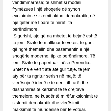
vendimmarrëse; të shihet si modeli
frymëzues i një shoqërie që synon
evoluimin e sistemit aktual demokratik, në
një tjetër me tipare të mirëfillta
perëndimore.
Sigurisht, ajo që na mbetet të bëjmë është
të jemi Sizifë të mallkuar të votës, të gurit
që ngrë themelin dhe bazamentin e një
shoqërie moderne, tipike perëndimore. Të
jemi Sizifë të papërtuar: nëse Perëndia-
Shtet na e vërtit atë atë gur tutje, të jemi
aty për ta ngritur sërish në majë; të
vlerësojmë idenë e të qenit ithtarë dhe
dashamirës të kërkimit të të drejtave
themelore, në kuadër të mirëfunksionimit të
sistemit demokratik dhe vlerësimit
maksimal të mundësisë për të votuar.