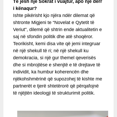
Të jesh një Sokrat i vuajtur, apo një derr
i kënaqur?
Ishte pikërisht kjo njëra ndër dilemat që
shtronte Migjeni te “Novelat e Qytetit të
Veriut”, dilemë që shtrin ende aktualitetin e
saj në sfondin politik dhe atë shoqëror.
Teorikisht, kemi disa vite që jemi integruar
në një shekull të ri; në një shekull ku
demokracia, si një gur themel qeverisës
dhe si mbrojtëse e shenjtë e të drejtave të
individit, ka humbur koherencën dhe
njëkohshmërinë që supozohej të kishte me
partnerët e tjerë shtetërorë që përqafojnë
të njëjtën ideologji të strukturimit politik.