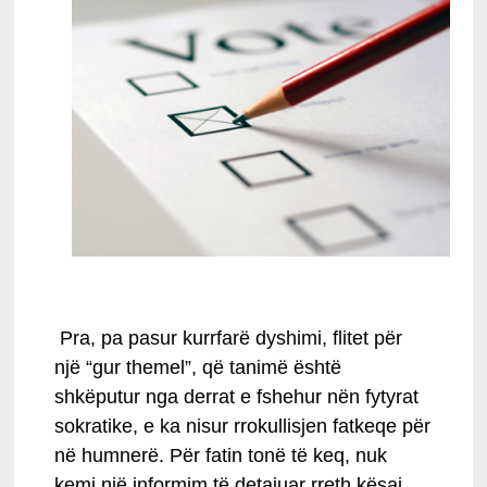
Pra, pa pasur kurrfarë dyshimi, flitet për
një “gur themel”, që tanimë është
shkëputur nga derrat e fshehur nën fytyrat
sokratike, e ka nisur rrokullisjen fatkeqe për
në humnerë. Për fatin tonë të keq, nuk
kemi një informim të detajuar rreth kësaj