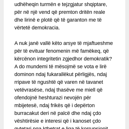
udhëheqin turmën e tejzgjatur shqiptare,
për në një vend që premton dritën reale
dhe lirinë e plotë që të garanton me të
vërtetë demokracia.
A nuk janë vallë këto arsye të mjaftueshme
për të evituar fenomenin më famëkeq, që
kërcënon integritetin zgjedhor demokratik?
A do mundemi të mësojmë se vota e lirë
dominon ndaj fukarallëkut përligjës, ndaj
rripave të ngushtë që varen në tavanet
vetëvrasëse, ndaj thasëve me miell që
ofendojnë heshturazi nevojën për
mbijetesë, ndaj frikës që i depërton
burracakut deri në palcë dhe ndaj çdo
vështirësie e interesi që i kanoset çdo
qytetari nga kthetrat e liga të korrupsionit