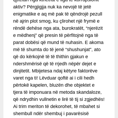
aktiv? Përgjigjja nuk ka nevojë të jetë
enigmatike e aq më pak të qëndrojë pezull
në ajrin plot smog, ku çlirohet një frymë e
rëndë dehëse nga ata, burokratët, “njerëzit
e mëdhenj” që presin të përfitojnë nga të
parat dobësi që mund të nuhasin. E akoma
më të shumta do të jenë “shushunjat”, ato
që do kërkojnë të të thithin gjakun e
ndershmërisë që të rrjedh nëpër dejet e
dinjitetit. Mbijetesa ndaj këtyre faktorëve
varet nga ti! Lëvduar qoftë ai i cili hedh
përtokë kapelen, bluzën dhe objektet e
tjera të imponuara në metoda skandaloze,
që ndrydhin vullnetin e lirë të tij si zgjedhës!
Ai trim meriton të dekorohet, të mbahet si
shembull ndër shembuj i pavarësisë