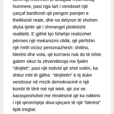
humnere, pasi nga lart i vendoset një
çarçaf bardhosh që pengon pamjen e
thellësisë reale, dhe na detyron të shohim
diçka tjetër që i shmanget plotësisht
realitetit. E gjithë kjo fshehje realizohet
përmes një mekanizmi ciklik, që përfshin
një rreth vicioz personazhesh: shitësi,
blerësi dhe vota, që kurrsesi nuk do të ishte
gabim sikur ta zëvendësoja me fjalën
“dinjitet”, pasi një individ që shet votën, ka
shitur mbi të gjitha “dinjitetin” e tij duke
vendosur në rrezik demokracinë e një
kombi të tërë më një tekë, që zor se
baraspeshohet me rëndësinë që ka ndikimi
i një qeverisjeje disa-vjeçare të një “blerësi”
tipik tregtar.