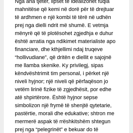
Nga ana tjetër, lipset të idealizohet fuqia
mahnitëse që kemi në dorë për të drejtuar
të ardhmen e një kombi të tërë në udhën
prej nga dielli ndrit më shumë. E vetmja
mënyrë që të plotësohet zgjedhja e duhur
është arratia nga ndikimet materialiste apo
financiare, dhe kthjellimi ndaj truqeve
“hollivudiane”, që dritën e diellit e sajojnë
me llamba skenike. Ky privilegj, sipas
këndvështrimit tim personal, i përket një
niveli hyjnor; një niveli që përfaqëson jo
vetëm lirinë fizike të zgjedhësit, por edhe
atë shpirtërore. Është hyjnor sepse
simbolizon një frymë të shenjtë qytetarie,
pastërtie, morali dhe edukative; shtron me
mermerë aspak të rrëshkitshëm shtegun
prej nga “pelegrinët” e bekuar do të