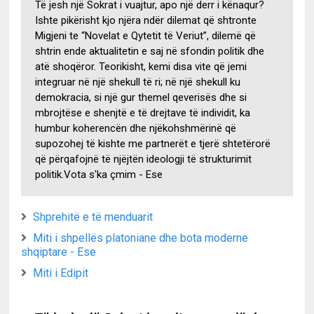
Të jesh një Sokrat i vuajtur, apo një derr i kënaqur?
Ishte pikërisht kjo njëra ndër dilemat që shtronte
Migjeni te “Novelat e Qytetit të Veriut”, dilemë që
shtrin ende aktualitetin e saj në sfondin politik dhe
atë shoqëror. Teorikisht, kemi disa vite që jemi
integruar në një shekull të ri; në një shekull ku
demokracia, si një gur themel qeverisës dhe si
mbrojtëse e shenjtë e të drejtave të individit, ka
humbur koherencën dhe njëkohshmërinë që
supozohej të kishte me partnerët e tjerë shtetërorë
që përqafojnë të njëjtën ideologji të strukturimit
politik.Vota s'ka çmim - Ese
Shprehitë e të menduarit
Miti i shpellës platoniane dhe bota moderne
shqiptare - Ese
Miti i Edipit