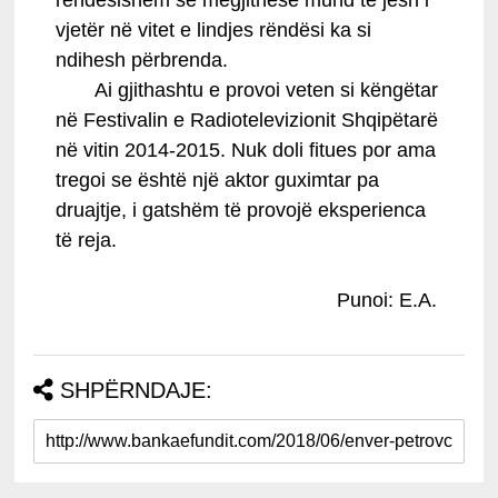
rëndësishëm se megjithëse mund të jesh i
vjetër në vitet e lindjes rëndësi ka si
ndihesh përbrenda.
Ai gjithashtu e provoi veten si këngëtar
në Festivalin e Radiotelevizionit Shqipëtarë
në vitin 2014-2015. Nuk doli fitues por ama
tregoi se është një aktor guximtar pa
druajtje, i gatshëm të provojë eksperienca
të reja.
Punoi: E.A.
SHPËRNDAJE: