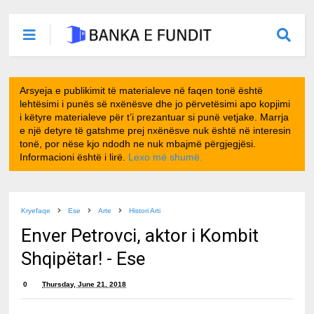
Arsyeja e publikimit të materialeve në faqen tonë është
lehtësimi i punës së nxënësve dhe jo përvetësimi apo kopjimi
i këtyre materialeve për t’i prezantuar si punë vetjake. Marrja
e një detyre të gatshme prej nxënësve nuk është në interesin
tonë, por nëse kjo ndodh ne nuk mbajmë përgjegjësi.
Informacioni është i lirë.
Lexo më shumë.
Kryefaqe
Ese
Arte
Histori Arti
Enver Petrovci, aktor i Kombit
Shqipëtar! - Ese
0
Thursday, June 21, 2018