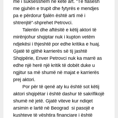
më i suksesshëm në këtë art. ”Të flasësh
me gjuhën e trupit dhe fytyrës e mendjes
pa e përdorur fjalën është arti më i
shtrenjtë”-shprehet Petrovci.
Talentin dhe aftësitë e këtij aktori të
mirënjohur shqiptar nuk i kupton vetëm
ndjekësi i thjeshtë por edhe kritika e huaj.
Gjatë të gjithë karrierës së tij jashtë
Shqipërie, Enver Petrovci nuk ka marrë as
edhe një herë një kritik të dobët duke u
ngjitur sa më shumë në majat e karrierës
prej aktori.
Por për të qenë aty ku është sot këtij
aktori shqipëtar i është dashur të sakrifikojë
shumë në jetë. Gjatë viteve kur ndiqet
arsimin e lartë në Beograd si pasojë e
kushteve të vështira financiare i është