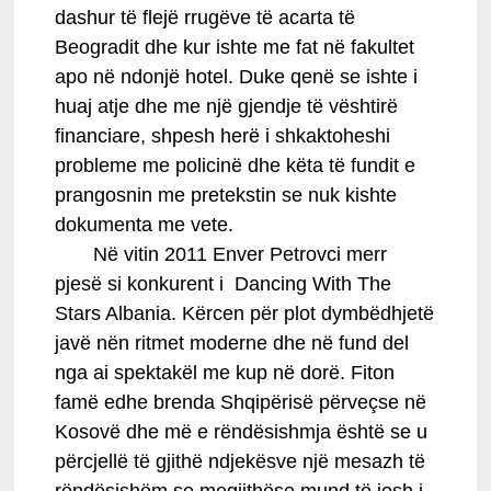
dashur të flejë rrugëve të acarta të
Beogradit dhe kur ishte me fat në fakultet
apo në ndonjë hotel. Duke qenë se ishte i
huaj atje dhe me një gjendje të vështirë
financiare, shpesh herë i shkaktoheshi
probleme me policinë dhe këta të fundit e
prangosnin me pretekstin se nuk kishte
dokumenta me vete.
Në vitin 2011 Enver Petrovci merr
pjesë si konkurent i Dancing With The
Stars Albania. Kërcen për plot dymbëdhjetë
javë nën ritmet moderne dhe në fund del
nga ai spektakël me kup në dorë. Fiton
famë edhe brenda Shqipërisë përveçse në
Kosovë dhe më e rëndësishmja është se u
përcjellë të gjithë ndjekësve një mesazh të