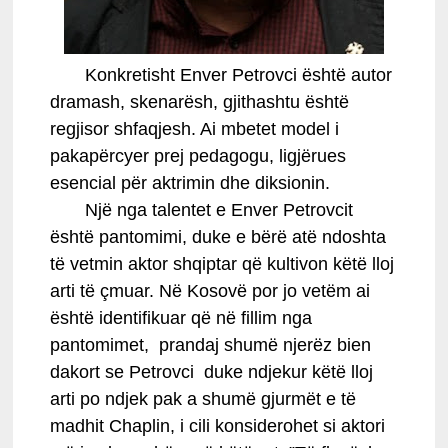
Konkretisht Enver Petrovci është autor
dramash, skenarësh, gjithashtu është
regjisor shfaqjesh. Ai mbetet model i
pakapërcyer prej pedagogu, ligjërues
esencial për aktrimin dhe diksionin.
Një nga talentet e Enver Petrovcit
është pantomimi, duke e bërë atë ndoshta
të vetmin aktor shqiptar që kultivon këtë lloj
arti të çmuar. Në Kosovë por jo vetëm ai
është identifikuar që në fillim nga
pantomimet, prandaj shumë njerëz bien
dakort se Petrovci duke ndjekur këtë lloj
arti po ndjek pak a shumë gjurmët e të
madhit Chaplin, i cili konsiderohet si aktori