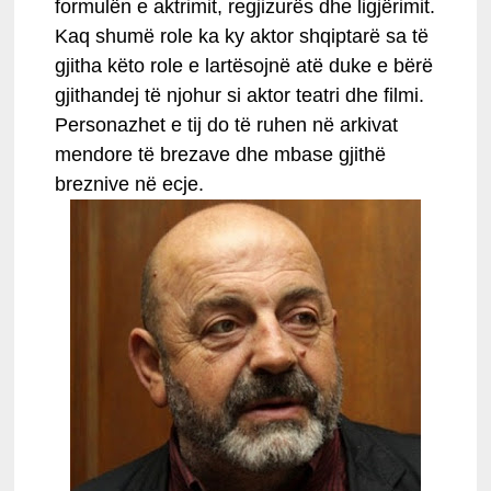
formulën e aktrimit, regjizurës dhe ligjërimit.
Kaq shumë role ka ky aktor shqiptarë sa të
gjitha këto role e lartësojnë atë duke e bërë
gjithandej të njohur si aktor teatri dhe filmi.
Personazhet e tij do të ruhen në arkivat
mendore të brezave dhe mbase gjithë
breznive në ecje.