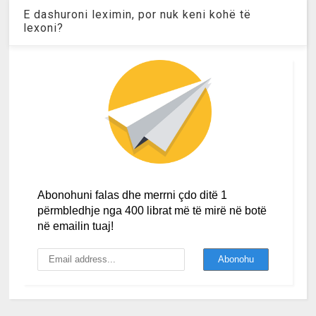
E dashuroni leximin, por nuk keni kohë të
lexoni?
Abonohuni falas dhe merrni çdo ditë 1
përmbledhje nga 400 librat më të mirë në botë
në emailin tuaj!