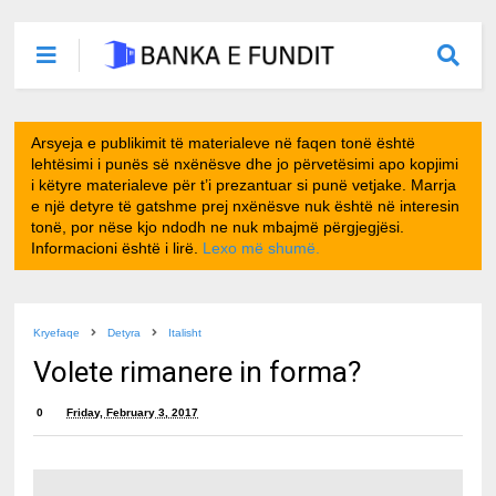
Arsyeja e publikimit të materialeve në faqen tonë është
lehtësimi i punës së nxënësve dhe jo përvetësimi apo kopjimi
i këtyre materialeve për t’i prezantuar si punë vetjake. Marrja
e një detyre të gatshme prej nxënësve nuk është në interesin
tonë, por nëse kjo ndodh ne nuk mbajmë përgjegjësi.
Informacioni është i lirë.
Lexo më shumë.
Kryefaqe
Detyra
Italisht
Volete rimanere in forma?
0
Friday, February 3, 2017