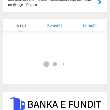
në rilindje - Projekt
Të reja
Komente
Të rastit