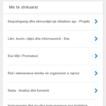
Më të shikuarat
Kequshqyerja dhe sëmundjet që shkakton ajo - Projekt
Libri, burim i dijes dhe informacionit - Ese
Ese Miti i Prometeut
Roli i elementeve kimike në organizmin e njeriut
Iliada - Analiza dhe komenti
Instrumentet dhe muzika instrumentore nga lashtësia