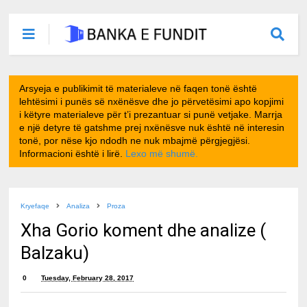
Arsyeja e publikimit të materialeve në faqen tonë është
lehtësimi i punës së nxënësve dhe jo përvetësimi apo kopjimi
i këtyre materialeve për t’i prezantuar si punë vetjake. Marrja
e një detyre të gatshme prej nxënësve nuk është në interesin
tonë, por nëse kjo ndodh ne nuk mbajmë përgjegjësi.
Informacioni është i lirë.
Lexo më shumë.
Kryefaqe
Analiza
Proza
Xha Gorio koment dhe analize (
Balzaku)
0
Tuesday, February 28, 2017