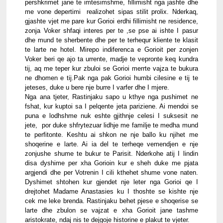
pershkrimet jane te imtesimshme, fillimisht nga jashte dhe 
me vone depertimi  realizohet sipas stilit prolix. Nderkaq, 
gjashte vjet me pare kur Gorioi erdhi fillimisht ne residence, 
zonja Voker shfaqi interes per te ,se pse ai ishte I pasur 
dhe mund te sherbente dhe per te terhequr kliente te klasit 
te larte ne hotel. Mirepo indiferenca e Gorioit per zonjen 
Voker beri qe ajo ta urrente, madje te vepronte keq kundra 
tij, aq me teper kur zbuloi se Gorioi merrte vajza te bukura 
ne dhomen e tij.Pak nga pak Gorioi humbi cilesine e tij te 
jeteses, duke u bere nje burre I varfer dhe I mjere.
Nga ana tjeter, Rastinjaku sapo u kthye nga pushimet ne 
fshat, kur kuptoi sa I pelqente jeta pariziene. Ai mendoi se 
puna e lodhshme nuk eshte gjithnje celesi I suksesit ne 
jete,  por duke shfrytezuar lidhje me familje te medha mund 
te perfitonte. Keshtu ai shkon ne nje ballo ku njihet me 
shoqerine e larte. Ai ia del te terheqe vemendjen e nje 
zonjushe shume te bukur te Parisit. Nderkohe atij I lindin 
disa dyshime per xha Gorioin kur e sheh duke me pjata 
argjendi dhe per Votrenin I cili kthehet shume vone naten. 
Dyshimet shtohen kur gjendet nje leter nga Gorioi qe I 
drejtohet Madame Anastasies ku I thoshte se kishte nje 
cek me leke brenda. Rastinjaku behet pjese e shoqerise se 
larte dhe zbulon se vajzat e xha Gorioit jane tashme 
aristokrate, ndaj nis te dejgoje historine e plakut te vjeter.