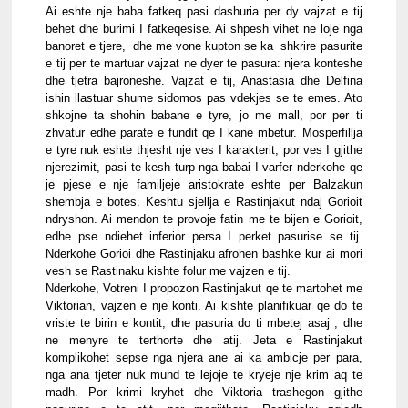
Ai eshte nje baba fatkeq pasi dashuria per dy vajzat e tij 
behet dhe burimi I fatkeqesise. Ai shpesh vihet ne loje nga 
banoret e tjere,  dhe me vone kupton se ka  shkrire pasurite 
e tij per te martuar vajzat ne dyer te pasura: njera konteshe 
dhe tjetra bajroneshe. Vajzat e tij, Anastasia dhe Delfina 
ishin llastuar shume sidomos pas vdekjes se te emes. Ato 
shkojne ta shohin babane e tyre, jo me mall, por per ti 
zhvatur edhe parate e fundit qe I kane mbetur. Mosperfillja 
e tyre nuk eshte thjesht nje ves I karakterit, por ves I gjithe 
njerezimit, pasi te kesh turp nga babai I varfer nderkohe qe 
je pjese e nje familjeje aristokrate eshte per Balzakun 
shembja e botes. Keshtu sjellja e Rastinjakut ndaj Gorioit 
ndryshon. Ai mendon te provoje fatin me te bijen e Gorioit, 
edhe pse ndiehet inferior persa I perket pasurise se tij. 
Nderkohe Gorioi dhe Rastinjaku afrohen bashke kur ai mori 
vesh se Rastinaku kishte folur me vajzen e tij.
Nderkohe, Votreni I propozon Rastinjakut qe te martohet me 
Viktorian, vajzen e nje konti. Ai kishte planifikuar qe do te 
vriste te birin e kontit, dhe pasuria do ti mbetej asaj , dhe 
ne menyre te terthorte dhe atij. Jeta e Rastinjakut 
komplikohet sepse nga njera ane ai ka ambicje per para, 
nga ana tjeter nuk mund te lejoje te kryeje nje krim aq te 
madh. Por krimi kryhet dhe Viktoria trashegon gjithe 