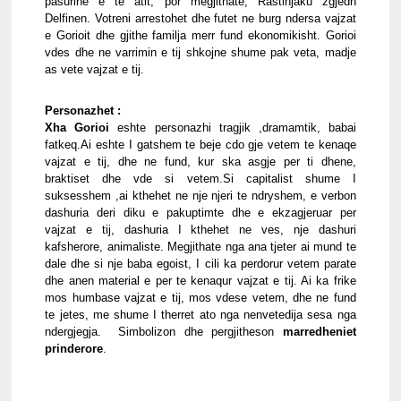
pasurine e te atit, por megjithate, Rastinjaku zgjedh 
Delfinen. Votreni arrestohet dhe futet ne burg ndersa vajzat 
e Gorioit dhe gjithe familja merr fund ekonomikisht. Gorioi 
vdes dhe ne varrimin e tij shkojne shume pak veta, madje 
as vete vajzat e tij.
Personazhet :
Xha Gorioi 
eshte personazhi tragjik ,dramamtik, babai 
fatkeq.Ai eshte I gatshem te beje cdo gje vetem te kenaqe 
vajzat e tij, dhe ne fund, kur ska asgje per ti dhene, 
braktiset dhe vde si vetem.Si capitalist shume I 
suksesshem ,ai kthehet ne nje njeri te ndryshem, e verbon 
dashuria deri diku e pakuptimte dhe e ekzagjeruar per 
vajzat e tij, dashuria I kthehet ne ves, nje dashuri 
kafsherore, animaliste. Megjithate nga ana tjeter ai mund te 
dale dhe si nje baba egoist, I cili ka perdorur vetem parate 
dhe anen material e per te kenaqur vajzat e tij. Ai ka frike 
mos humbase vajzat e tij, mos vdese vetem, dhe ne fund 
te jetes, me shume I therret ato nga nenvetedija sesa nga 
ndergjegja.  Simbolizon dhe pergjitheson 
marredheniet 
prinderore
.