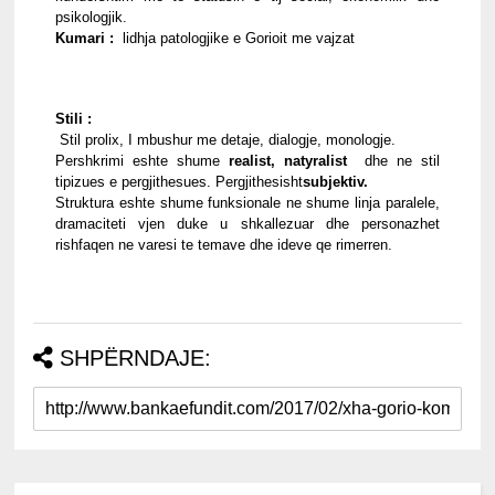
psikologjik.
Kumari : 
 lidhja patologjike e Gorioit me vajzat
Stili :
 Stil prolix, I mbushur me detaje, dialogje, monologje.
Pershkrimi eshte shume 
realist,
natyralist
  dhe ne stil 
tipizues e pergjithesues. Pergjithesisht
subjektiv.
Struktura eshte shume funksionale ne shume linja paralele, 
dramaciteti vjen duke u shkallezuar dhe personazhet 
rishfaqen ne varesi te temave dhe ideve qe rimerren.
SHPËRNDAJE: