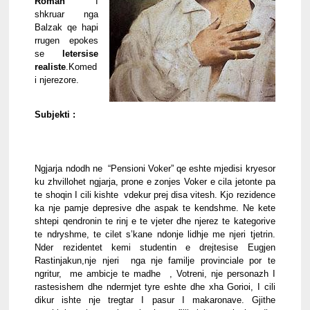
Roman
 I 
shkruar nga 
Balzak qe hapi 
rrugen epokes 
se 
letersise 
realiste
.Komed
i njerezore.
Subjekti :
Ngjarja ndodh ne  “Pensioni Voker” qe eshte mjedisi kryesor 
ku zhvillohet ngjarja, prone e zonjes Voker e cila jetonte pa 
te shoqin I cili kishte  vdekur prej disa vitesh. Kjo rezidence 
ka nje pamje depresive dhe aspak te kendshme. Ne kete 
shtepi qendronin te rinj e te vjeter dhe njerez te kategorive 
te ndryshme, te cilet s’kane ndonje lidhje me njeri tjetrin. 
Nder rezidentet kemi studentin e drejtesise Eugjen 
Rastinjakun,nje njeri  nga nje familje provinciale por te 
ngritur,  me ambicje te madhe  , Votreni, nje personazh I 
rastesishem dhe ndermjet tyre eshte dhe xha Gorioi, I cili 
dikur ishte nje tregtar I pasur I makaronave. Gjithe 