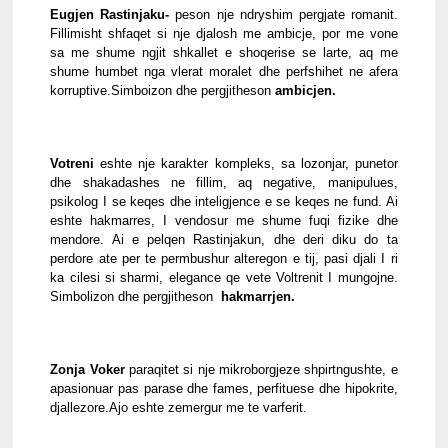
Eugjen Rastinjaku-
 peson nje ndryshim pergjate romanit. 
Fillimisht shfaqet si nje djalosh me ambicje, por me vone 
sa me shume ngjit shkallet e shoqerise se larte, aq me 
shume humbet nga vlerat moralet dhe perfshihet ne afera 
korruptive.Simboizon dhe pergjitheson 
ambicjen.
Votreni 
eshte nje karakter kompleks, sa lozonjar, punetor 
dhe shakadashes ne fillim, aq negative, manipulues, 
psikolog I se keqes dhe inteligjence e se keqes ne fund. Ai 
eshte hakmarres, I vendosur me shume fuqi fizike dhe 
mendore. Ai e pelqen Rastinjakun, dhe deri diku do ta 
perdore ate per te permbushur alteregon e tij, pasi djali I ri 
ka cilesi si sharmi, elegance qe vete Voltrenit I mungojne. 
Simbolizon dhe pergjitheson  
hakmarrjen.
Zonja Voker
 paraqitet si nje mikroborgjeze shpirtngushte, e 
apasionuar pas parase dhe fames, perfituese dhe hipokrite, 
djallezore.Ajo eshte zemergur me te varferit.