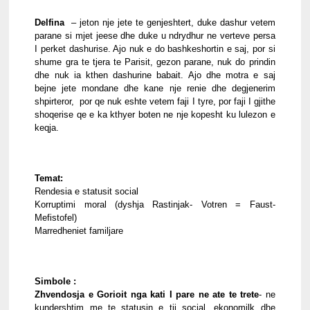
Delfina 
 – jeton nje jete te genjeshtert, duke dashur vetem 
parane si mjet jeese dhe duke u ndrydhur ne verteve persa 
I perket dashurise. Ajo nuk e do bashkeshortin e saj, por si 
shume gra te tjera te Parisit, gezon parane, nuk do prindin 
dhe nuk ia kthen dashurine babait. Ajo dhe motra e saj 
bejne jete mondane dhe kane nje renie dhe degjenerim 
shpirteror,  por qe nuk eshte vetem faji I tyre, por faji I gjithe 
shoqerise qe e ka kthyer boten ne nje kopesht ku lulezon e 
keqja.
Temat:
Rendesia e statusit social
Korruptimi moral (dyshja Rastinjak- Votren = Faust- 
Mefistofel)
Marredheniet familjare
Simbole :
Zhvendosja e Gorioit nga kati I pare ne ate te trete
- ne 
kundershtim me te statusin e tij social, ekonomilk dhe 