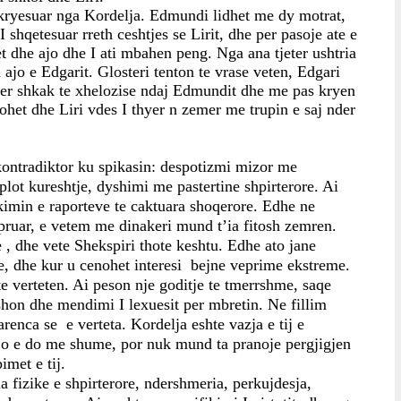
 kryesuar nga Kordelja. Edmundi lidhet me dy motrat, 
 shqetesuar rreth ceshtjes se Lirit, dhe per pasoje ate e 
 dhe ajo dhe I ati mbahen peng. Nga ana tjeter ushtria 
jo e Edgarit. Glosteri tenton te vrase veten, Edgari 
per shkak te xhelozise ndaj Edmundit dhe me pas kryen 
ohet dhe Liri vdes I thyer n zemer me trupin e saj nder 
 kontradiktor ku spikasin: despotizmi mizor me 
lot kureshtje, dyshimi me pastertine shpirterore. Ai 
kimin e raporteve te caktuara shoqerore. Edhe ne 
pruar, e vetem me dinakeri mund t’ia fitosh zemren. 
, dhe vete Shekspiri thote keshtu. Edhe ato jane 
e, dhe kur u cenohet interesi  bejne veprime ekstreme. 
e verteten. Ai peson nje goditje te tmerrshme, saqe 
shon dhe mendimi I lexuesit per mbretin. Ne fillim 
nca se  e verteta. Kordelja eshte vazja e tij e 
 ajo e do me shume, por nuk mund ta pranoje pergjigjen 
imet e tij.
ia fizike e shpirterore, ndershmeria, perkujdesja, 