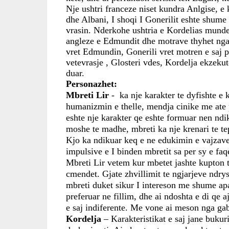
Nje ushtri franceze niset kundra Anlgise, e
dhe Albani, I shoqi I Gonerilit eshte shume I
vrasin. Nderkohe ushtria e Kordelias mundet
angleze e Edmundit dhe motrave thyhet nga a
vret Edmundin, Gonerili vret motren e saj 
vetevrasje , Glosteri vdes, Kordelja ekzekut
duar.
Personazhet:
Mbreti Lir
 -  ka nje karakter te dyfishte e
humanizmin e thelle, mendja cinike me ate p
eshte nje karakter qe eshte formuar nen ndi
moshe te madhe, mbreti ka nje krenari te te
Kjo ka ndikuar keq e ne edukimin e vajzave 
impulsive e I binden mbretit sa per sy e faq
Mbreti Lir vetem kur mbetet jashte kupton t
cmendet. Gjate zhvillimit te ngjarjeve ndry
mbreti duket sikur I intereson me shume apare
preferuar ne fillim, dhe ai ndoshta e di qe
e saj indiferente. Me vone ai meson nga gab
Kordelja
 – Karakteristikat e saj jane bukur