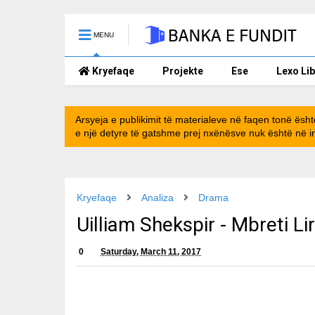
MENU
Kryefaqe
Projekte
Ese
Lexo Li
Arsyeja e publikimit të materialeve në faqen tonë ësht
e një detyre të gatshme prej nxënësve nuk është në in
Kryefaqe
Analiza
Drama
Uilliam Shekspir - Mbreti Lir
0
Saturday, March 11, 2017