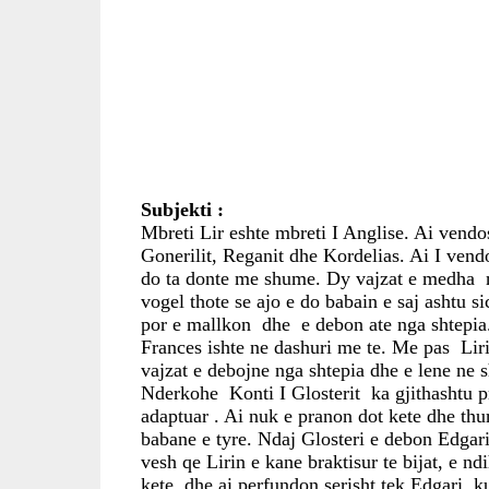
Subjekti :
Mbreti Lir eshte mbreti I Anglise. Ai vendos t
Gonerilit, Reganit dhe Kordelias. Ai I vendo
do ta donte me shume. Dy vajzat e medha  ni
vogel thote se ajo e do babain e saj ashtu si
por e mallkon  dhe  e debon ate nga shtepia
Frances ishte ne dashuri me te. Me pas  Liri
vajzat e debojne nga shtepia dhe e lene ne s
Nderkohe  Konti I Glosterit  ka gjithashtu p
adaptuar . Ai nuk e pranon dot kete dhe thur n
babane e tyre. Ndaj Glosteri e debon Edgar
vesh qe Lirin e kane braktisur te bijat, e nd
kete, dhe ai perfundon serisht tek Edgari, k