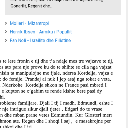
Gonerilit, Reganit dhe...
Molieri - Mizantropi
Henrik Ibsen - Armiku i Popullit
Fan Noli - Israilite dhe Filistine
e lere fronin e tij dhe t’a ndaje mes tre vajzave te tij, 
s ato para nje prove ku do te shihte se cila nga vajzat 
sin ta manipulojne me fjale, ndersa Kordelja, vajza e 
c do femije. Prandaj ai nuk I jep asaj nga tokat e veta, 
. Nderkohe  Kordelja shkon ne France pasi mbreti I 
 e kupton se c’gabim te rende kishte bere pasi dy 
hi.
robleme familjare. Djali I tij I madh, Edmundi, eshte I 
je intrigue sikur djali tjeter , Edgari do te vrase 
in dhe mban prane vetes Edmundin. Kur Glosteri merr 
ihmon ate. Regan dhe I shoqi I saj ,  e masakrojne per 
u shkoi dhe Liri.