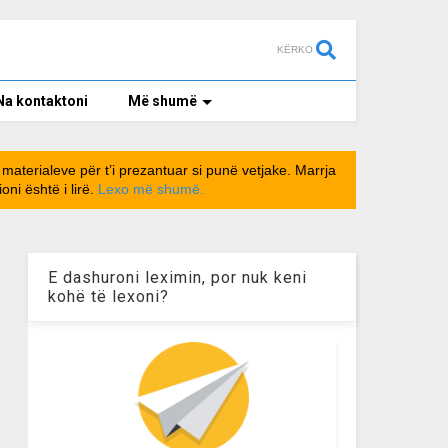
KËRKO
Na kontaktoni
Më shumë
materialeve për t’i prezantuar si punë vetjake. Marrja
ni është i lirë.
Lexo më shumë.
E dashuroni leximin, por nuk keni
kohë të lexoni?