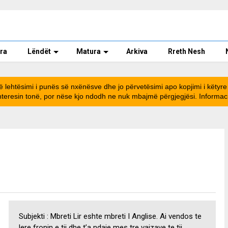
bra
Lëndët
Matura
Arkiva
Rreth Nesh
ë lehtësimi i punës së nxënësve dhe jo përvetësimi apo kopjimi i këtyre 
teresin tonë, por nëse kjo ndodh ne nuk mbajmë përgjegjësi. Informacio
Subjekti : Mbreti Lir eshte mbreti I Anglise. Ai vendos te
lere fronin e tij dhe t’a ndaje mes tre vajzave te tij,