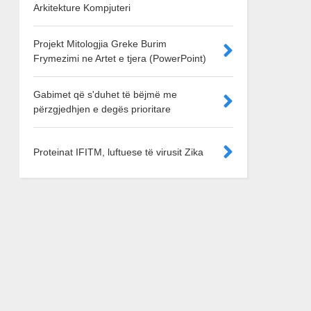
Arkitekture Kompjuteri
Projekt Mitologjia Greke Burim
Frymezimi ne Artet e tjera (PowerPoint)
Gabimet që s'duhet të bëjmë me
përzgjedhjen e degës prioritare
Proteinat IFITM, luftuese të virusit Zika