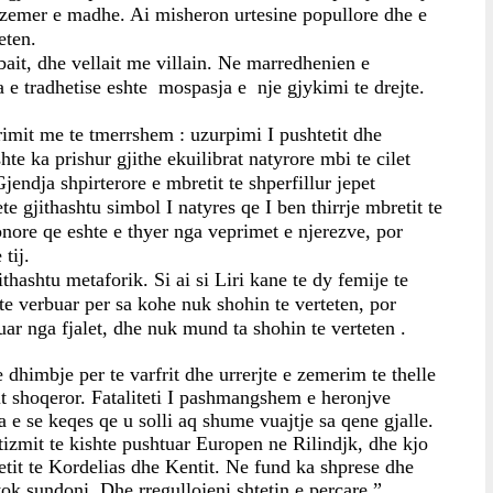
e zemer e madhe. Ai misheron urtesine popullore dhe e 
eten.
ait, dhe vellait me villain. Ne marredhenien e 
 e tradhetise eshte  mospasja e  nje gjykimi te drejte.
rimit me te tmerrshem : uzurpimi I pushtetit dhe 
e ka prishur gjithe ekuilibrat natyrore mbi te cilet 
jendja shpirterore e mbretit te shperfillur jepet 
e gjithashtu simbol I natyres qe I ben thirrje mbretit te 
onore qe eshte e thyer nga veprimet e njerezve, por 
tij.
ithashtu metaforik. Si ai si Liri kane te dy femije te 
e verbuar per sa kohe nuk shohin te verteten, por 
ar nga fjalet, dhe nuk mund ta shohin te verteten .
e dhimbje per te varfrit dhe urrerjte e zemerim te thelle 
t shoqeror. Fataliteti I pashmangshem e heronjve  
 e se keqes qe u solli aq shume vuajtje sa qene gjalle. 
tizmit te kishte pushtuar Europen ne Rilindjk, dhe kjo 
it te Kordelias dhe Kentit. Ne fund ka shprese dhe 
tok sundoni, Dhe rregullojeni shtetin e percare.”