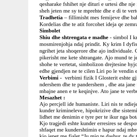
qesharake fshihet nje dituri e urtesi dhe nj
sheh jeten me sy te mprehte dhe e di te vert
Tradhetia 
– fillimisht mes femijeve dhe bab
Kordelias dhe te atit forcohet ideja qe zemra
Simbolet
Shiu dhe shtrengata e madhe
 - simbol I k
mosmirenjohja ndaj prindit. Ky krim I dyfisht
ngrihet jeta shoqerore dhe ajo individuale. G
pikerisht me kete shtrangate. Ajo mund te jet
shohe te vertetat, simbolizon drejtesine hyj
edhe gjendjen ne te cilen Liri po le vendin e 
Verbimi -  
verbimi fizik I Glosterit eshte gj
ndershem dhe te pandershem , dhe ata jane t
mbajne anen e te keqinjve. Ato jane te verbu
Mesazhet :
Ajo percjell ide humaniste. Liri nis te ndiej
kunder krimineleve, hipokrizive dhe sistemi
lidhet me denimin e tyre per te ikur nga bota
Kjo tragjedi eshte kunder erresires se despo
shfaqet me kundershtimin e hapur ndaj mbret
kjo jepet me fjalet “Ju miq te dashur, te dy 