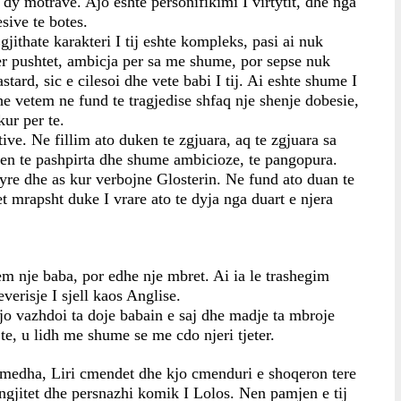
 dy motrave. Ajo eshte personifikimi I virtytit, dhe nga 
sive te botes.
gjithate karakteri I tij eshte kompleks, pasi ai nuk 
er pushtet, ambicja per sa me shume, por sepse nuk 
tard, sic e cilesoi dhe vete babi I tij. Ai eshte shume I 
dhe vetem ne fund te tragjedise shfaq nje shenje dobesie, 
ur per te.
ive. Ne fillim ato duken te zgjuara, aq te zgjuara sa 
hen te pashpirta dhe shume ambicioze, te pangopura. 
re dhe as kur verbojne Glosterin. Ne fund ato duan te 
mrapsht duke I vrare ato te dyja nga duart e njera 
em nje baba, por edhe nje mbret. Ai ia le trashegim 
everisje I sjell kaos Anglise.
jo vazhdoi ta doje babain e saj dhe madje ta mbroje 
 te, u lidh me shume se me cdo njeri tjeter.
e medha, Liri cmendet dhe kjo cmenduri e shoqeron tere 
angjitet dhe persnazhi komik I Lolos. Nen pamjen e tij 