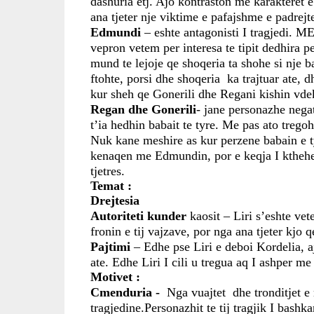
dashuria etj. Ajo kontraston me karakteret e
ana tjeter nje viktime e pafajshme e padrejte
Edmundi
 – eshte antagonisti I tragjedi. ME
vepron vetem per interesa te tipit dedhira p
mund te lejoje qe shoqeria ta shohe si nje bas
ftohte, porsi dhe shoqeria  ka trajtuar ate, 
kur sheh qe Gonerili dhe Regani kishin vdek
Regan dhe Gonerili
- jane personazhe negat
t’ia hedhin babait te tyre. Me pas ato trego
Nuk kane meshire as kur perzene babain e ty
kenaqen me Edmundin, por e keqja I kthehet 
tjetres.
Temat :
Drejtesia  
Autoriteti kunder 
kaosit – Liri s’eshte vet
fronin e tij vajzave, por nga ana tjeter kjo q
Pajtimi 
– Edhe pse Liri e deboi Kordelia, a
ate. Edhe Liri I cili u tregua aq I ashper me
Motivet :
Cmenduria - 
 Nga vuajtet  dhe tronditjet 
tragjedine.Personazhit te tij tragjik I bashk